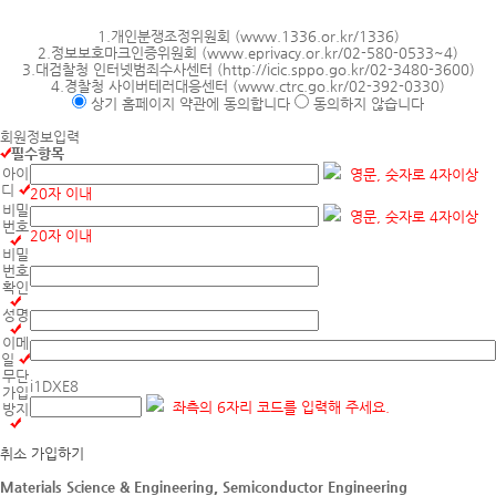
1.개인분쟁조정위원회 (www.1336.or.kr/1336)
2.정보보호마크인증위원회 (www.eprivacy.or.kr/02-580-0533~4)
3.대검찰청 인터넷범죄수사센터 (http://icic.sppo.go.kr/02-3480-3600)
4.경찰청 사이버테러대응센터 (www.ctrc.go.kr/02-392-0330)
상기 홈페이지 약관에 동의합니다
동의하지 않습니다
회원정보입력
필수항목
아이
영문, 숫자로 4자이상
디
20자 이내
비밀
영문, 숫자로 4자이상
번호
20자 이내
비밀
번호
확인
성명
이메
일
무단
i1DXE8
가입
좌측의 6자리 코드를 입력해 주세요.
방지
취소
가입하기
Materials Science & Engineering, Semiconductor Engineering