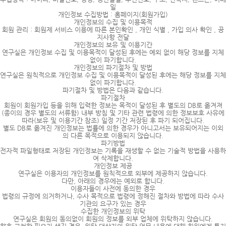
일
개인정보 수집방법 : 홈페이지(회원가입)
개인정보의 수집 및 이용목적
회원 관리 : 회원제 서비스 이용에 따른 본인확인 , 개인 식별 , 가입 의사 확인 , 공
지사항 전달
개인정보의 보유 및 이용기간
연구실은 개인정보 수집 및 이용목적이 달성된 후에는 예외 없이 해당 정보를 지체
없이 파기합니다.
개인정보의 파기절차 및 방법
연구실은 원칙적으로 개인정보 수집 및 이용목적이 달성된 후에는 해당 정보를 지체
없이 파기합니다.
파기절차 및 방법은 다음과 같습니다.
파기절차
회원이 회원가입 등을 위해 입력한 정보는 목적이 달성된 후 별도의 DB로 옮겨져
(종이의 경우 별도의 서류함) 내부 방침 및 기타 관련 법령에 의한 정보보호 사유에
따라(보유 및 이용기간 참조) 일정 기간 저장된 후 파기 되어집니다.
별도 DB로 옮겨진 개인정보는 법률에 의한 경우가 아니고서는 보유되어지는 이외
의 다른 목적으로 이용되지 않습니다.
파기방법
전자적 파일형태로 저장된 개인정보는 기록을 재생할 수 없는 기술적 방법을 사용하
여 삭제합니다.
개인정보 제공
연구실은 이용자의 개인정보를 원칙적으로 외부에 제공하지 않습니다.
다만, 아래의 경우에는 예외로 합니다.
이용자들이 사전에 동의한 경우
법령의 규정에 의거하거나, 수사 목적으로 법령에 정해진 절차와 방법에 따라 수사
기관의 요구가 있는 경우
수집한 개인정보의 위탁
연구실은 회원의 동의없이 회원의 정보를 외부 업체에 위탁하지 않습니다.